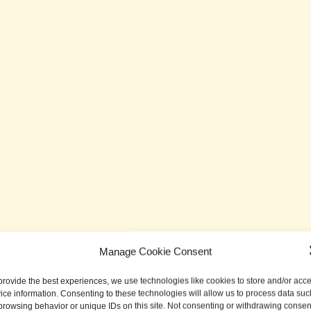
Manage Cookie Consent
provide the best experiences, we use technologies like cookies to store and/or acc
ice information. Consenting to these technologies will allow us to process data suc
browsing behavior or unique IDs on this site. Not consenting or withdrawing consen