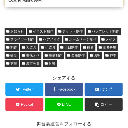
www.butaiura.com
お知らせ
イラスト制作
チケット制作
パンフレット制作
フライヤー制作
ヘアメイク
ホームページ制作
メイク
制作
大道具
小道具
当日制作
役者
役者募集
撮影
映像オペ
映像制作
楽曲制作
照明
脚本
衣装
裏方募集
音響
シェアする
Twitter
Facebook
はてブ
Pocket
LINE
コピー
舞台裏運営をフォローする