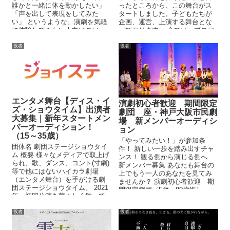
誰かと一緒に体を動かしたい」
ったところから、この舞台がス
「声を出して表現をしてみた
タートしました。子どもたちが
い」 というような、演劇を気軽
企画、運営、上演する舞台とな
に体験してみたい人向けのワー
っております。 今では、プロア
クショップです。
マ・年齢・障がいの...
役者
役者
エンタメ舞台【ディス・イ
演劇初心者歓迎 期間限定
ズ・ショウタイム】出演者
劇団 座・神戸大阪市民劇
大募集｜新年スタートメン
場 新メンバーオーディシ
バーオーディション！
ョン
（15～35歳）
「やってみたい！」が参加条
団体名 劇団ステージショウタイ
件！ 新しい一歩を踏み出すチャ
ム 概要 様々なメディアで取上げ
ンス！ 観る側から演じる側へ
られ、歌、ダンス、コント(寸劇)
新メンバー募集 あなたも舞台の
等で他にはないハイカラ劇場
上でもう一人のあなたを見てみ
（エンタメ舞台）を手がける劇
ませんか？ 演劇初心者歓迎 期
団ステージショウタイム。 2021
間限定劇団（5歳～80歳迄）
年、初回公演を華々しく飾って
座・神戸大阪市民劇場 秋の新
くれる、明...
メンバーオーディション
役者
役者