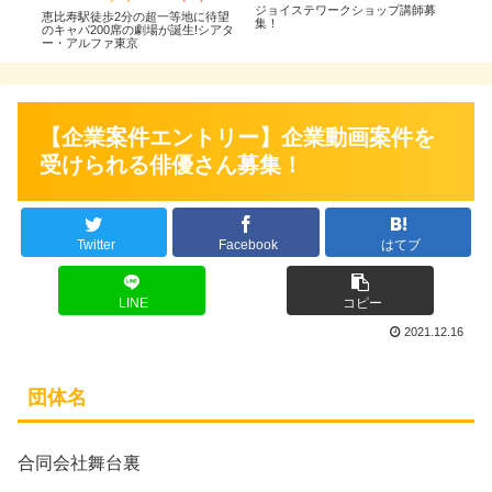
回本公
ジョイステワークショップ講師募
恵比寿駅徒歩2分の超一等地に待望
20
集！
のキャパ200席の劇場が誕生!シアタ
演者
ー・アルファ東京
【企業案件エントリー】企業動画案件を
受けられる俳優さん募集！
Twitter
Facebook
はてブ
LINE
コピー
2021.12.16
団体名
合同会社舞台裏