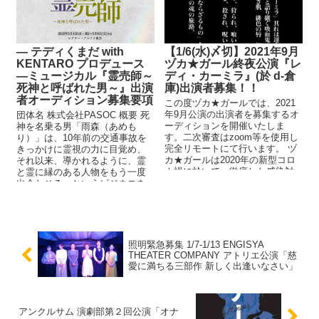
― テディくまだ with
【1/6(水)〆切】2021年9月
KENTARO プロデュース
ヅカ★ガール終夜公演『レ
―ミュージカル『霊売師～
ディ・カーミラ』(於 d-倉
死神と呼ばれた男～』出演
庫)出演者募集！！
者オーディション募集要項
この度ヅカ★ガールでは、2021
年9月公演の出演者を募集するオ
団体名 株式会社PASOC 概要 死
ーディションを開催いたしま
神を名乗る男「雨森（あめも
す。二次審査はzoom等を使用し
り）」は、10年前の交通事故を
完全リモートにて行います。 ヅ
きっかけに霊視の力に目覚め、
カ★ガールは2020年の新型コロ
それ以来、導かれるように、霊
ナ禍に於いて、徹底した感染対
と霊に縁のある人物をもう一度
策の下、本公演/小公演等を実
出会わせる、というビジネスを
施。 また各種配信サービス等を
始める。雨森を手...
駆使し、「これからも演劇作品
を作り、届け続けること」につ
いて様々な検証と実践を重ねて
きました。 年齢・性別・経歴問
照明緊急募集 1/7-1/13 ENGISYA
わず、様々な方との刺激的な出
THEATER COMPANY アトリエ公演「慈
会いを心待ちにしております！
愛に満ちる三部作 新しく出逢いなさい」
アンクルサム 演劇部第２回公演「オナ