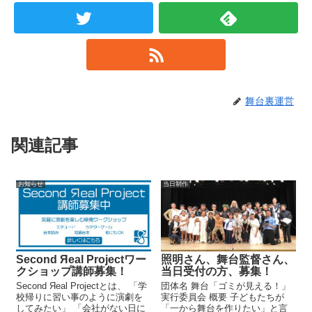
舞台裏運営
関連記事
お知らせ
当日制作
Second Яeal Projectワー
照明さん、舞台監督さん、
クショップ講師募集！
当日受付の方、募集！
Second Яeal Projectとは、 「学
団体名 舞台「ゴミが見える！」
校帰りに習い事のように演劇を
実行委員会 概要 子どもたちが
してみたい」 「会社がない日に
「一から舞台を作りたい」と言