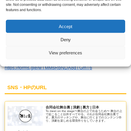
site. Not consenting or withdrawing consent, may adversely affect certain
役者・スタッフ各種
features and functions.
Accept
応募方法
Deny
以下のエントリーフォームをご記入し送信の上、最下部に
View preferences
あるSlackへご参加ください。
https://forms.gle/wTMMsRbNDA8dTGmT6
SNS・HPのURL
合同会社舞台裏 | 演劇 | 裏方 | 日本
To meet on the stage〜舞台の上で出会うため〜 舞台の上
で起こること以外すべてやる。それが合同会社舞台裏で
す。裏方のマッチングや、舞台に行くまでのコンテンツ作
り、演劇を楽しめる環境作りをしていきます。